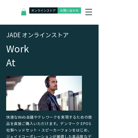
オンラインストア
お問い合わせ
J
ADE オンラインストア
​Work
At
快適なWeb会議やテレワークを実現するための商
品を直接ご購入いただけます。デンマーク EPOS
社製ヘッドセット・スピーカーフォンをはじめ、
ジェイドコーポレーションが厳選した高品質なデ