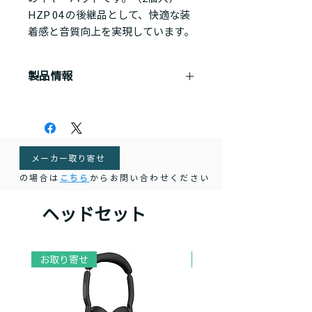
HZP 04 の後継品として、快適な装
着感と音質向上を実現しています。
製品情報
CC 510、CC 520、CC 530、SH 230、
SH 310、SH 330、SH 340 対応
Regular（M:42mm）サイズ
メーカー取り寄せ
の場合は
こちら
からお問い合わせください
ヘッドセット
お取り寄せ
お取り寄せ