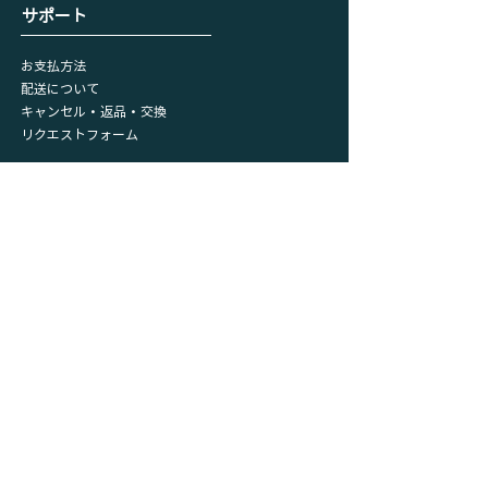
​サポート
お支払方法
配送について
キャンセル・返品・交換
リクエストフォーム
会員情報
マイページ
​購入履歴
​カート
プライバシーポリシー
利用規約
特定取引法に基づく表記
サイトメニュー