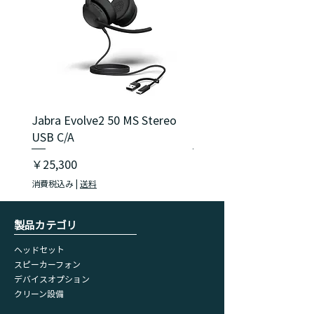
Jabra Evolve2 50 MS Stereo
Jabra Evolve2 40 SE M
USB C/A
USB C/A
価格
価格
￥25,300
￥18,150
消費税込み
|
送料
消費税込み
​製品カテゴリ
ヘッドセット
スピーカーフォン
デバイスオプション
​クリーン設備