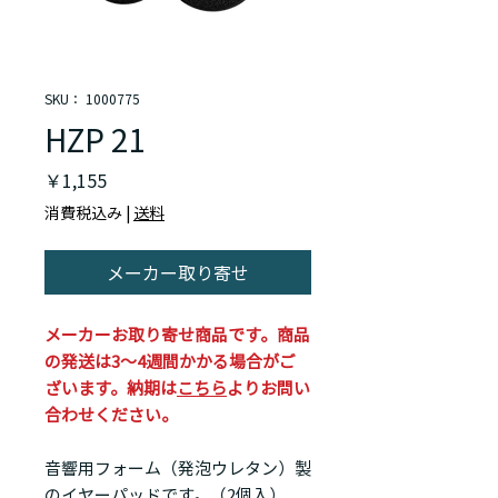
SKU： 1000775
HZP 21
価
￥1,155
格
消費税込み
|
送料
メーカー取り寄せ
メーカーお取り寄せ商品です。商品
の発送は3～4週間かかる場合がご
ざいます。納期は
こちら
よりお問い
合わせください。
音響用フォーム（発泡ウレタン）製
のイヤーパッドです。（2個入）