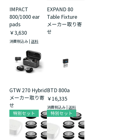
IMPACT
EXPAND 80
800/1000 ear
Table Fixture
pads
メーカー取り寄
せ
価格
￥3,630
消費税込み
|
送料
GTW 270 Hybrid
BTD 800a
メーカー取り寄
価格
￥16,335
せ
消費税込み
|
送料
特別セット
特別セット