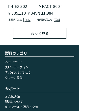
TH-EX 302
IMPACT 860T
通常価格
セール価格
価格
￥385,110
￥349,223
￥27,984
消費税込み
|
送料
消費税込み
|
送料
もっと見る
​製品カテゴリ
ヘッドセット
スピーカーフォン
デバイスオプション
​クリーン設備
​サポート
お支払方法
配送について
キャンセル・返品・交換