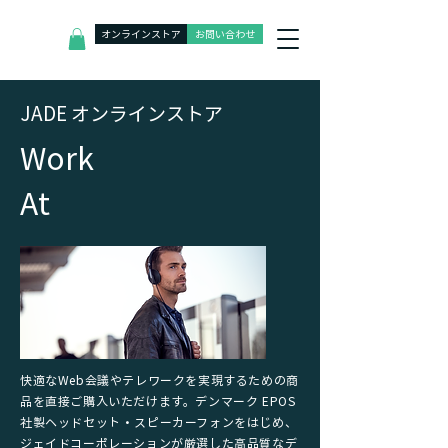
オンラインストア
お問い合わせ
J
ADE オンラインストア
​Work
At
快適なWeb会議やテレワークを実現するための商
品を直接ご購入いただけます。デンマーク EPOS
社製ヘッドセット・スピーカーフォンをはじめ、
ジェイドコーポレーションが厳選した高品質なデ