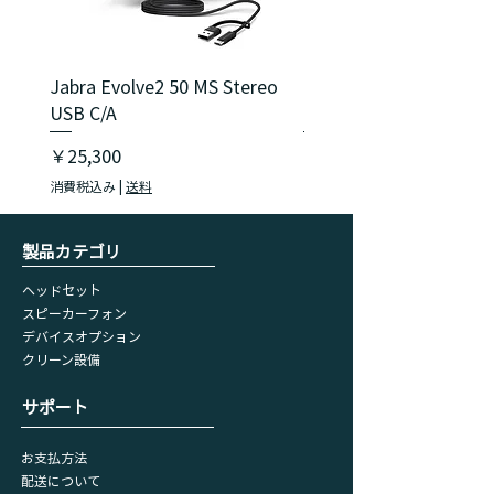
Jabra Evolve2 50 MS Stereo
Jabra Evolve2 40 SE M
USB C/A
USB C/A
価格
価格
￥25,300
￥18,150
消費税込み
|
送料
消費税込み
​製品カテゴリ
ヘッドセット
スピーカーフォン
デバイスオプション
​クリーン設備
​サポート
お支払方法
配送について