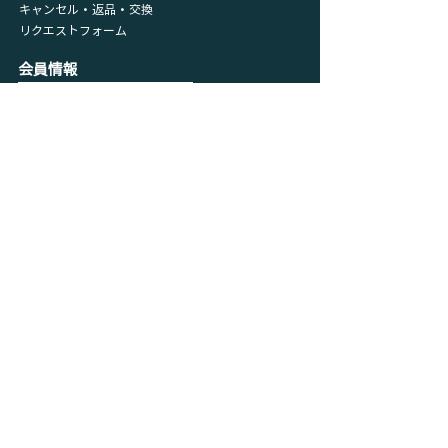
キャンセル・返品・交換
リクエストフォーム
会員情報
マイページ
​購入履歴
​カート
プライバシーポリシー
利用規約
特定取引法に基づく表記
サイトメニュー
ホーム
お知らせ
オンラインストア
​プライバシーポリシー