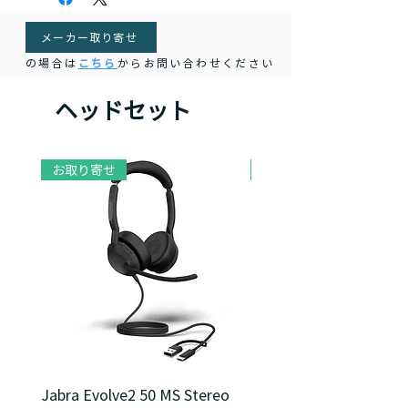
Google Meet認定
有線利用：可
ェッショナルマイクにより、相手には
重量：175g
自分の声だけがクリアに届きます。
メーカー取り寄せ
の場合は
こちら
からお問い合わせください
通話をサポートする多彩な機能
ミュート状態で話し始めると、動的ミ
ヘッドセット
ュート通知機能がミュート中であるこ
とをお知らせ。
また、通話中はイヤーカップのインジ
ケーターが点滅し、周囲に通話中であ
お取り寄せ
お取り寄せ
ることを知らせます。
Jabra Evolve2 50 MS Stereo
Jabra Evolve2 40 SE M