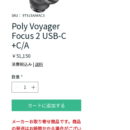
SKU： 9T9J3AA#AC3
Poly Voyager
Focus 2 USB-C
+C/A
価
￥51,150
格
消費税込み
|
送料
数量
*
カートに追加する
メーカーお取り寄せ商品です。商品
の発送はお時間かかる場合がござい