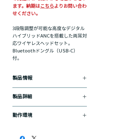
ます。納期は
こちら
よりお問い合わ
せください。
3段階調整が可能な高度なデジタル
ハイブリッドANCを搭載した両耳対
応ワイヤレスヘッドセット。
Bluetoothドングル（USB-C）
付。
製品情報
アクティブノイズキャンセル（ANC）
製品詳細
3段階に調整可能なANC機能を搭載。
周囲の騒音を効果的に遮断し、クリア
保証期間：2年
な通話音声を実現します。
動作環境
連続通話時間：最大約 19 時間
連続待ち受け時間：最大約 30 日間
高度なマルチマイクノイズキャンセル
Microsoft Teams認定
充電時間：2 時間
機能
Zoom認定
無線通信：Bluetooth 5.1
AcousticFence 技術を採用したプロフ