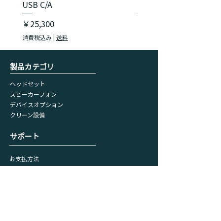
USB C/A
USB C/A
価格
価格
￥25,300
￥18,150
消費税込み
|
送料
消費税込み
​製品カテゴリ
ヘッドセット
スピーカーフォン
デバイスオプション
​クリーン設備
​サポート
お支払方法
配送について
キャンセル・返品・交換
リクエストフォーム
会員情報