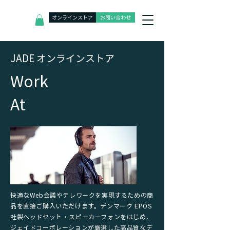
オンラインストア
お問い合わせ
J
ADE オンラインストア
​Work
At
快適なWeb会議やテレワークを実現するための商
品を直接ご購入いただけます。デンマーク EPOS
社製ヘッドセット・スピーカーフォンをはじめ、
ジェイドコーポレーションが厳選した高品質なデ