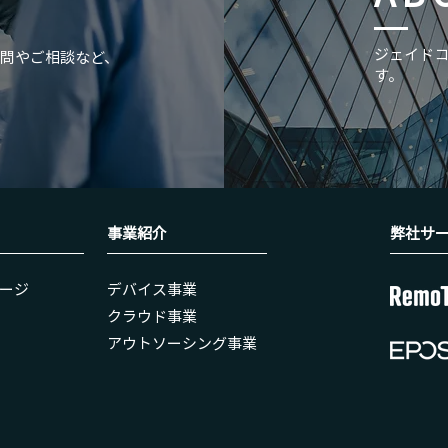
​ジェイド
問やご相談など、
す。
事業紹介
弊社​サ
ージ
​デバイス事業
クラウド事業
アウトソーシング事業