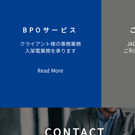
BPOサービス
クライアント様の事務業務
JA
入架電業務を承ります
ご利
Read More
CONTACT