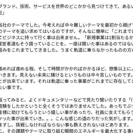
ブランド、技術、サービスを世界のどこかから見つけてきて、ある
社」
当社のテーマでした。今考えれば中々難しいテーマを最初から掲げ
のテーマを追い求めてはいるのですが、そんなに簡単に「これまで
てビジネスに持って行く事は出来ません。「新規事業は1割当たる
経営者達もそう語っていることを、一度は聞いた事はあるのではな
組みをこれまでしてきました。うまく軌道に乗らなかったものの方
進めれば進める程、そして時間がかかればかかるほど、想像以上に
いきます。見えない未来に賭けるというものは中々苦しいものです
とが出来ています。それは軌道に乗った事業がこれまでに存在して
たい事です。
返ってみると、よくドキュメンタリーなどで見たり聞いたりする「I
経験をしたかというと全くそうではありませんでした。あっちでぶ
客様に助けてもらうという嬉しい事があったり、社員に支えてもら
かった事が出来ていき。。。こんな感じの道のりだった気がします
ますし、挑戦しなければならない事も数えきれないほどあります。
に、その課題やテーマに取り組む瞬間のエネルギーを最大化する事