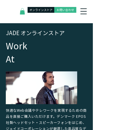
オンラインストア
お問い合わせ
J
ADE オンラインストア
​Work
At
快適なWeb会議やテレワークを実現するための商
品を直接ご購入いただけます。デンマーク EPOS
社製ヘッドセット・スピーカーフォンをはじめ、
ジェイドコーポレーションが厳選した高品質なデ