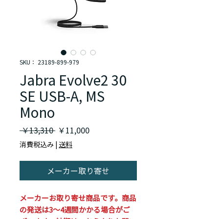
SKU： 23189-899-979
Jabra Evolve2 30
SE USB-A, MS
Mono
通
セ
 ￥13,310 
￥11,000
常
ー
消費税込み
|
送料
価
ル
格
価
メーカー取り寄せ
格
メーカーお取り寄せ商品です。商品
の発送は3～4週間かかる場合がご