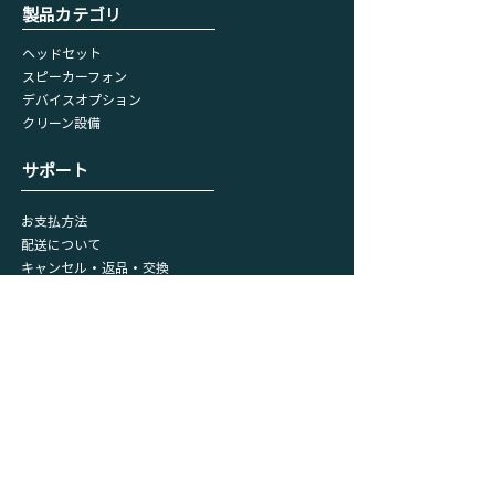
​製品カテゴリ
ヘッドセット
スピーカーフォン
デバイスオプション
​クリーン設備
​サポート
お支払方法
配送について
キャンセル・返品・交換
リクエストフォーム
会員情報
マイページ
​購入履歴
​カート
プライバシーポリシー