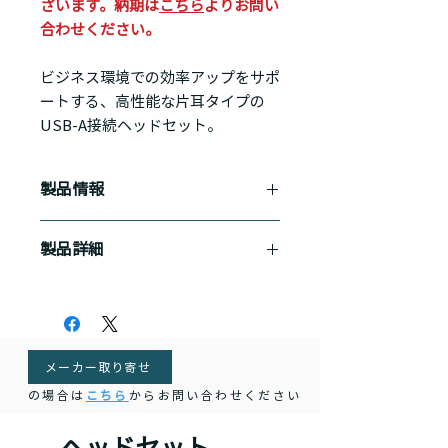
ざいます。納期は
こちら
よりお問い
合わせください。
ビジネス環境での効率アップをサポ
ートする、高性能な片耳タイプの
USB-A接続ヘッドセット。
製品情報
軽量で快適な装着感
製品詳細
強化スチール製ヘッドバンドと圧力を
均等に分散する新設計により、長時間
パッケージサイズ (幅 x 高さ x 奥行き):
使用しても快適なフィット感を提供し
17 x 21.3 x 4 cm
ます。
本体サイズ (幅 x 高さ x 奥行き): 174.6
x 151.7 x 55.7 mm
クリアな通話品質
メーカー取り寄せ
重量:モノ（ケーブル付き）: 92g
2マイクオーディオシステムが周囲の
保証: 2年
の場合は
こちら
からお問い合わせください
ノイズを分析・低減し、通話中の雑音
ヘッドセット帯域幅：音楽モード
を最大12%カット。よりクリアなコミ
20Hz - 20,000Hz / 通話モード 100Hz
ヘッドセット
ュニケーションを実現します。