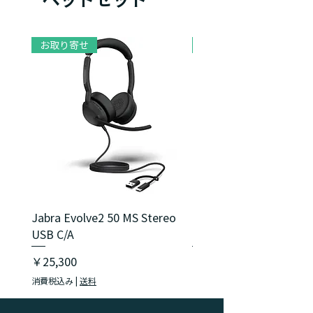
- 12,000Hz
マイク周波数範囲：100Hz -
卓越した音響性能
12,000Hz
28mmプロ仕様スピーカーと高性能デ
お取り寄せ
お取り寄せ
接続性: USB-A / USB-C
ジタルチップセットを搭載。従来比3
コードの長さ: 1.5 m
倍の性能で、優れたオーディオ体験を
提供します。
高いノイズ遮断効果
楕円形イヤークッションと角度付きイ
ヤーカップを採用したデザインで、パ
ッシブノイズキャンセリング機能が周
囲の騒音を最大48%低減します。
Jabra Evolve2 50 MS Stereo
Jabra Evolve2 40 SE M
USB C/A
USB C/A
価格
価格
￥25,300
￥18,150
消費税込み
|
送料
消費税込み