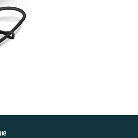
Jabra Evolve2 40 SE MS St
価格
￥18,150
消費税込み
|
送料
情報