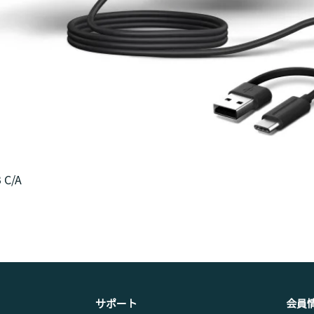
クイックビュー
 C/A
​サポート
会員