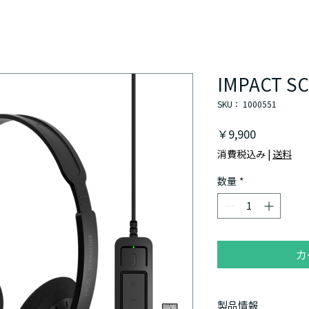
IMPACT SC
SKU： 1000551
価
￥9,900
格
消費税込み
|
送料
数量
*
カ
製品情報