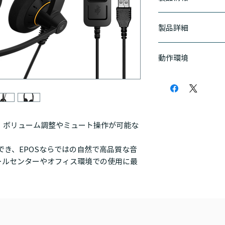
UC対応を実現
製品詳細
職場でのオーディオ
ーソナライズされた
保証2年
IMPACT 100シ
動作環境
マイク周波数：150-6.
だけでなく、コール
スピーカ周波数：60-16
を発揮します。
Microsoft認証製品
パッケージサイズ：17
Connect、Amazo
ヘッドセット重量：6
優れた音質で通話を
ロジーパートナー認定製品）
ケーブル長さ：2100
EPOS Voice™
PureEngage 動作検
たマイクにより、周
ートナー認定製品） BI
な会話を実現します
で、ボリューム調整やミュート操作が可能な
PHONE、@nypla
Speed）、Media Ca
使いやすさを追求し
でき、EPOSならではの自然で高品質な音
TELE-ALL-ONE、M
Skype for Bu
ールセンターやオフィス環境での使用に最
ドコミュニケーショ
340度回転するマイ
適な位置にセットす