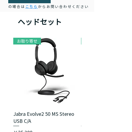
ヘッド式の3つの装着スタイルから、
の場合は
こちら
からお問い合わせください
お好みに応じて選択可能です。
ヘッドセット
幅広いデバイス接続
付属のベースステーションを使用すれ
ば、PCとデスクトップ電話機の両方
に対応可能。
お取り寄せ
お取り寄せ
働く環境に合わせて柔軟に活用いただ
けます。
Jabra Evolve2 50 MS Stereo
Jabra Evolve2 40 SE M
USB C/A
USB C/A