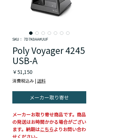
SKU： 7D7K0AA#UUF
Poly Voyager 4245
USB-A
価
￥51,150
格
消費税込み
|
送料
メーカー取り寄せ
メーカーお取り寄せ商品です。商品
の発送はお時間かかる場合がござい
ます。納期は
こちら
よりお問い合わ
せください。