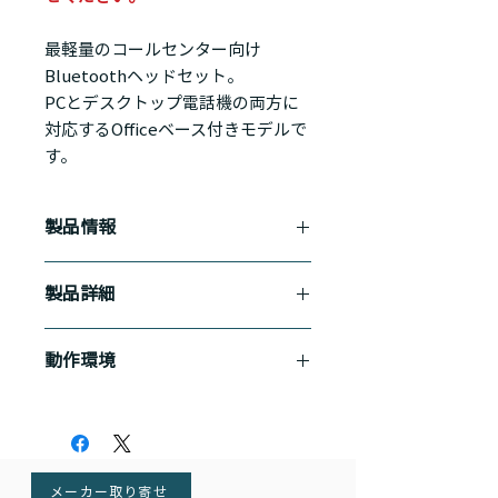
最軽量のコールセンター向け
Bluetoothヘッドセット。
PCとデスクトップ電話機の両方に
対応するOfficeベース付きモデルで
す。
製品情報
軽量設計
製品詳細
わずか28gの超軽量設計により、長時
間の使用にも適したコンタクトセンタ
保証期間：2年
ー向けBluetoothヘッドセットです。
動作環境
連続通話時間：最大約5時間
最大100mのワイヤレス通信範囲で、
連続待ち受け時間：最大約7日間
自由に動きながら快適なコミュニケー
Microsoft Teams認定
通信距離：100ｍ
ションが可能です。
Zoom認定
無線通信：Bluetooth 5.0（ BLE
Google Meet認定
対応）
3種類の装着スタイル
重量：21g
耳かけ式、ネックバンド式、オーバー
メーカー取り寄せ