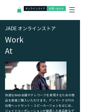
オンラインストア
お問い合わせ
J
ADE オンラインストア
​Work
At
快適なWeb会議やテレワークを実現するための商
品を直接ご購入いただけます。デンマーク EPOS
社製ヘッドセット・スピーカーフォンをはじめ、
ジェイドコーポレーションが厳選した高品質なデ