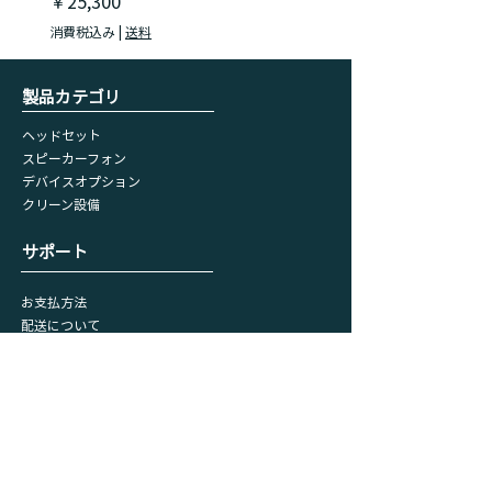
価格
価格
￥25,300
￥18,150
消費税込み
|
送料
消費税込み
​製品カテゴリ
ヘッドセット
スピーカーフォン
デバイスオプション
​クリーン設備
​サポート
お支払方法
配送について
キャンセル・返品・交換
リクエストフォーム
会員情報
マイページ
​購入履歴