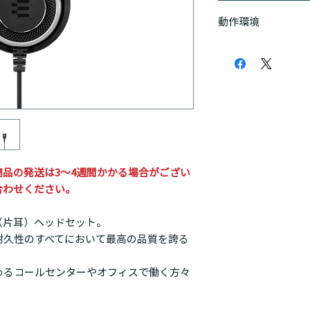
保証3年
クリアな音質を実現
動作環境
マイク周波数：150～6.
めるオーディオソリ
スピーカ周波数：50～1
ポートします。
Microsoft認証
パッケージサイズ：20
Amazon Conn
ヘッドセット重量：7
ハイクオリティなデ
（AWSテクノロ
ケーブル長さ：1000
つや消し加工を施し
Genesys PureC
ツを使用し、強化され
（Genesys Ap
ぎます。
軽量かつ耐久性にも
安心の長期保証
他のモデルに比べ、
品の発送は3～4週間かかる場合がござい
合わせください。
（片耳）ヘッドセット。
耐久性のすべてにおいて最高の品質を誇る
めるコールセンターやオフィスで働く方々