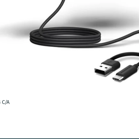
クイックビュー
 C/A