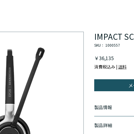
IMPACT SC
SKU： 1000557
価
￥36,135
格
消費税込み
|
送料
メ
製品情報
対話を逃さない最高
製品詳細
ウルトラノイズキャ
の多い環境でも完璧