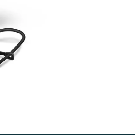
Jabra Evolve2 40 SE MS St
価格
￥18,150
消費税込み
|
送料