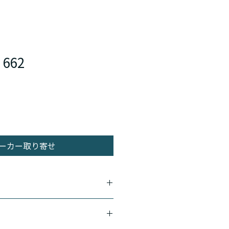
 662
ーカー取り寄せ
の音質
ンセリングマイクを搭載し、ノイズ
な音声を相手に届けます。