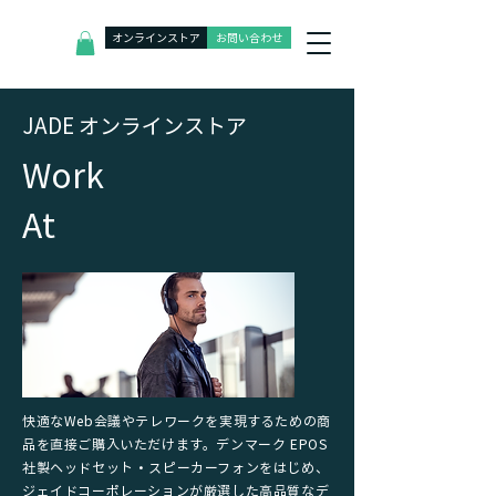
オンラインストア
お問い合わせ
J
ADE オンラインストア
​Work
At
快適なWeb会議やテレワークを実現するための商
品を直接ご購入いただけます。デンマーク EPOS
社製ヘッドセット・スピーカーフォンをはじめ、
ジェイドコーポレーションが厳選した高品質なデ