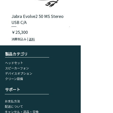
Jabra Evolve2 50 MS Stereo
Jabra Evolve2 40 SE M
USB C/A
USB C/A
価格
価格
￥25,300
￥18,150
消費税込み
|
送料
消費税込み
​製品カテゴリ
ヘッドセット
スピーカーフォン
デバイスオプション
​クリーン設備
​サポート
お支払方法
配送について
キャンセル・返品・交換