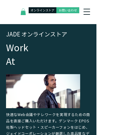
オンラインストア
お問い合わせ
J
ADE オンラインストア
​Work
At
快適なWeb会議やテレワークを実現するための商
品を直接ご購入いただけます。デンマーク EPOS
社製ヘッドセット・スピーカーフォンをはじめ、
ジェイドコーポレーションが厳選した高品質なデ