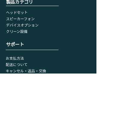
​製品カテゴリ
ヘッドセット
スピーカーフォン
デバイスオプション
​クリーン設備
​サポート
お支払方法
配送について
キャンセル・返品・交換
リクエストフォーム
会員情報
マイページ
​購入履歴
​カート
プライバシーポリシー