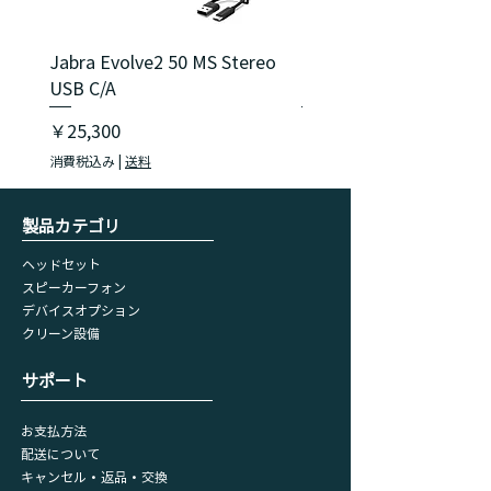
Jabra Evolve2 50 MS Stereo
Jabra Evolve2 40 SE M
USB C/A
USB C/A
価格
価格
￥25,300
￥18,150
消費税込み
|
送料
消費税込み
​製品カテゴリ
ヘッドセット
スピーカーフォン
デバイスオプション
​クリーン設備
​サポート
お支払方法
配送について
キャンセル・返品・交換