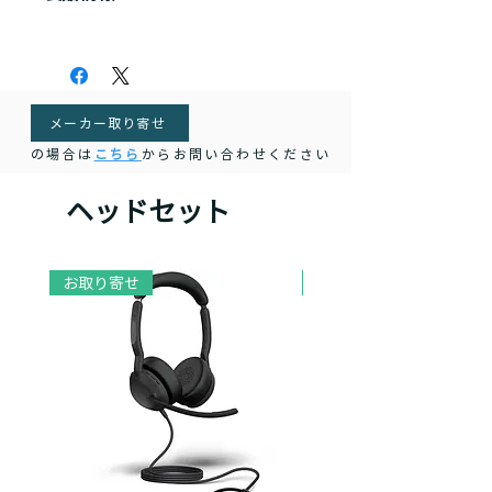
ADAPT 500 II / C50 対応のearpadsで
す。
メーカー取り寄せ
の場合は
こちら
からお問い合わせください
ヘッドセット
お取り寄せ
お取り寄せ