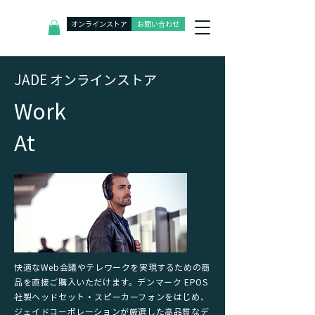
オンラインストア
お問い合わせ
J
ADE オンラインストア
​Work
At
快適なWeb会議やテレワークを実現するための商
品を直接ご購入いただけます。デンマーク EPOS
社製ヘッドセット・スピーカーフォンをはじめ、
ジェイドコーポレーションが厳選した高品質なデ