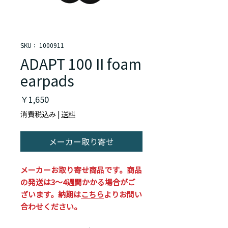
SKU： 1000911
ADAPT 100 II foam
earpads
価
￥1,650
格
消費税込み
|
送料
メーカー取り寄せ
メーカーお取り寄せ商品です。商品
の発送は3～4週間かかる場合がご
ざいます。納期は
こちら
よりお問い
合わせください。