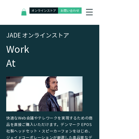
オンラインストア
お問い合わせ
J
ADE オンラインストア
​Work
At
快適なWeb会議やテレワークを実現するための商
品を直接ご購入いただけます。デンマーク EPOS
社製ヘッドセット・スピーカーフォンをはじめ、
ジェイドコーポレーションが厳選した高品質なデ