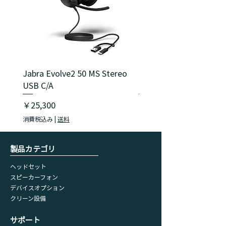
Jabra Evolve2 50 MS Stereo
Jabra Evolve2 40 SE M
USB C/A
USB C/A
価格
価格
￥25,300
￥18,150
消費税込み
|
送料
消費税込み
​製品カテゴリ
ヘッドセット
スピーカーフォン
デバイスオプション
​クリーン設備
​サポート