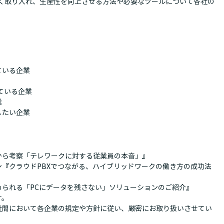
よく取り入れ、生産性を向上させる方法や必要なツールについて各社の
ている企業
ている企業
業
したい企業
から考察「テレワークに対する従業員の本音」』
『クラウドPBXでつながる、ハイブリッドワークの働き方の成功法
められる「PCにデータを残さない」ソリューションのご紹介』
す。
社間において各企業の規定や方針に従い、厳密にお取り扱いさせてい