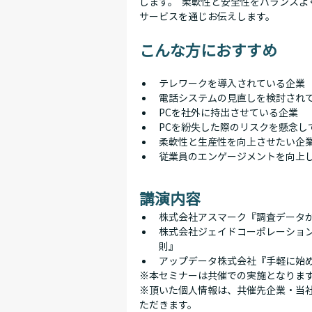
します。  柔軟性と安全性をバランス
サービスを通じお伝えします。
こんな方におすすめ
テレワークを導入されている企業
電話システムの見直しを検討され
PCを社外に持出させている企業
PCを紛失した際のリスクを懸念し
柔軟性と生産性を向上させたい企
従業員のエンゲージメントを向上
講演内容
株式会社アスマーク『調査データ
株式会社ジェイドコーポレーション
則』
アップデータ株式会社『手軽に始
※本セミナーは共催での実施となりま
※頂いた個人情報は、共催先企業・当
ただきます。