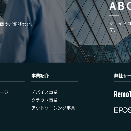
AB
​ジェイド
問やご相談など、
す。
ョンマ
「バックオフィスDXPO 福岡 '24」
お知ら
に出展いたします
事業紹介
弊社​サ
ージ
​デバイス事業
クラウド事業
アウトソーシング事業