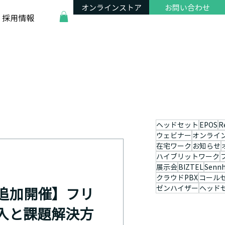
オンラインストア
お問い合わせ
採用情報
ヘッドセット
EPOS
R
ウェビナー
オンライ
在宅ワーク
お知らせ
ハイブリットワーク
展示会
BIZTEL
Sennh
クラウドPBX
コール
ゼンハイザー
ヘッド
追加開催】フリ
入と課題解決方