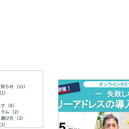
）
23件の記事
）
16件の記事
お知らせ
（11）
11件の記事
（1）
1件の記事
0件の記事
ング
（0）
0件の記事
コラム
（2）
2件の記事
の選び方
（2）
2件の記事
（1）
1件の記事